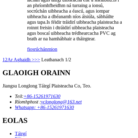
an phríomhfheidhm ná turraing a ionsú,
socrúchán uibheacha a éascú, agus iompar
uibheacha a dhéanamh níos áisiúla, sábháilte
agus tapa.Is féidir tráidirí uibheacha plaisteacha a
roinnt freisin i dtráidirí uibheacha plaisteacha
agus boscaí uibheacha trédhearcacha PVC ag
brath ar na hamhábhair a tháirgtear.
fiosrúchán
mion
1
2
Ar Aghaidh >
>>
Leathanach 1/2
GLAOIGH ORAINN
Jiangsu Longlong Táirgí Plaisteacha Co, Teo.
Teil:
+86-15261971630
Ríomhphost :
yclonglong@163.net
Whatsapp: +86-15261971630
EOLAS
Táirgí