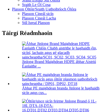
Sraith Eoraip Stíl Óltóra
Sraith Le Ól Cosa
Plasson Óltóir/Sraith Uathoibríoch Ólóra
Plasson Cineál sicín
Plasson Cineál Lacha
Stíl Isreal Plasson
Táirgí Réadmhaoin
Jinlong Brand Maighdean HDPE ábhar Aistriú
Éanlaithe ...
Ábhar PE maighdean branda Jinlong le haghaidh
sicín agus cus...