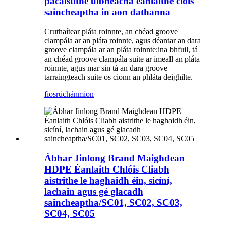
pacáistithe uibheacha éanlaithe clóis
saincheaptha in aon dathanna
Cruthaítear pláta roinnte, an chéad groove
clampála ar an pláta roinnte, agus déantar an dara
groove clampála ar an pláta roinnte;ina bhfuil, tá
an chéad groove clampála suite ar imeall an pláta
roinnte, agus mar sin tá an dara groove
tarraingteach suite os cionn an phláta deighilte.
fiosrúchán
mion
Ábhar Jinlong Brand Maighdean
HDPE Éanlaith Chlóis Cliabh
aistrithe le haghaidh éin, sicíní,
lachain agus gé glacadh
saincheaptha/SC01, SC02, SC03,
SC04, SC05