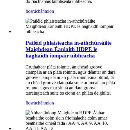
do riachtanais láimhseála uibheacha.
fiosrúchán
mion
Pailéid phlaisteacha in-athchúrsáilte
Maighdean Éanlaith HDPE le
haghaidh iompair uibheacha
Cruthaítear pláta roinnte, an chéad groove
clampála ar an pláta roinnte, agus déantar an dara
groove clampála ar an pláta roinnte;ina bhfuil, tá
an chéad groove clampála suite ar imeall an pláta
roinnte, agus mar sin tá an dara groove
tarraingteach suite os cionn an phláta deighilte.
fiosrúchán
mion