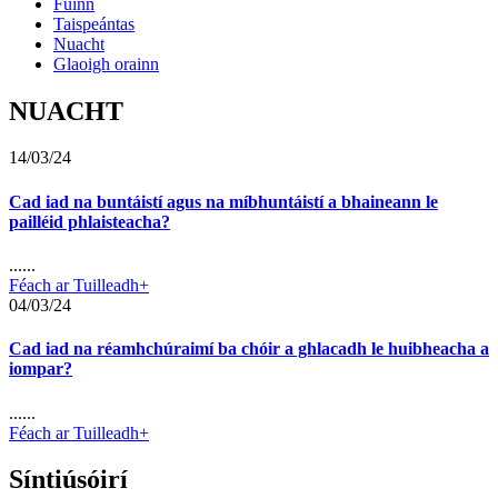
Fúinn
Taispeántas
Nuacht
Glaoigh orainn
NUACHT
14/03/24
Cad iad na buntáistí agus na míbhuntáistí a bhaineann le
pailléid phlaisteacha?
......
Féach ar Tuilleadh+
04/03/24
Cad iad na réamhchúraimí ba chóir a ghlacadh le huibheacha a
iompar?
......
Féach ar Tuilleadh+
Síntiúsóirí