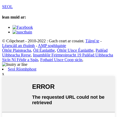
SEOL
lean muid ar:
© Cóipcheart - 2010-2022 : Gach ceart ar cosaint.
Táirgí te
-
Léarscáil an tSuímh
-
AMP soghluaiste
Óltóir Plaisteacha
,
Óil Éanlaithe
,
Óltóir Uisce Éanlaithe
,
Pailéad
Uibheacha Reese
,
Insamhlóir Feirmeoireacht 19 Pailéad Uibheacha
Sicín Ní Féidir a Spás
,
Fothairí Uisce Coop sicín
,
Seol Ríomhphost
x