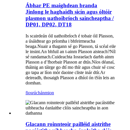
Ábhar PE maighdean branda
Jinlong le haghaidh sicín agus óltóir
plasmon uathoibríoch saincheaptha /
DP01, DP02, DT18
Is scairdeán óil uathoibríoch é tobair óil Plasson,
a úsáidtear go príomha i bhfeirmeacha
beaga.Nuair a thagann sé go Plasson, tá scéal eile
le insint.An bhfuil an t-ainm Plasson aisteach?Níl
sé randamach.Cuideachta Iosraelach darbh ainm
Plasson a d’fhorbair Plasson ar dtús.Níos déanaí,
tháinig an táirge go dtí mo thír agus chuir sé cosc ​​​​
go tapa ar líon mór daoine cliste inár dtír.Ar
deireadh, thosaigh Plasson a dhíol ón tSín leis an
domhan.
fiosrúchán
mion
Glacann roinnteoir pailléid aistrithe