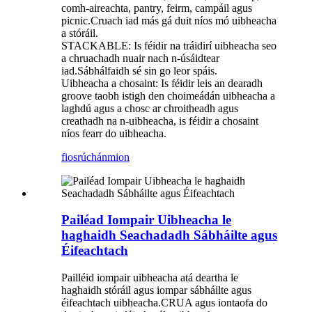
comh-aireachta, pantry, feirm, campáil agus
picnic.Cruach iad más gá duit níos mó uibheacha
a stóráil.
STACKABLE: Is féidir na tráidirí uibheacha seo
a chruachadh nuair nach n-úsáidtear
iad.Sábhálfaidh sé sin go leor spáis.
Uibheacha a chosaint: Is féidir leis an dearadh
groove taobh istigh den choimeádán uibheacha a
laghdú agus a chosc ar chroitheadh ​​​​agus
creathadh na n-uibheacha, is féidir a chosaint
níos fearr do uibheacha.
fiosrúchán
mion
Pailéad Iompair Uibheacha le
haghaidh Seachadadh Sábháilte agus
Éifeachtach
Pailléid iompair uibheacha atá deartha le
haghaidh stóráil agus iompar sábháilte agus
éifeachtach uibheacha.CRUA agus iontaofa do