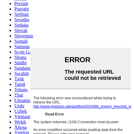
Persian
Punjabi
Serbian
Sesotho
Sinhala
Slovak
Slovenian
Somali
Samoan
Scots Gaelic
Shona
Sindhi
Sundanese
Swahili
Tajik
Tamil
Telugu
Thai
Ukrainian
Urdu
Uzbek
Vietnamese
Welsh
Xhosa
Yiddish