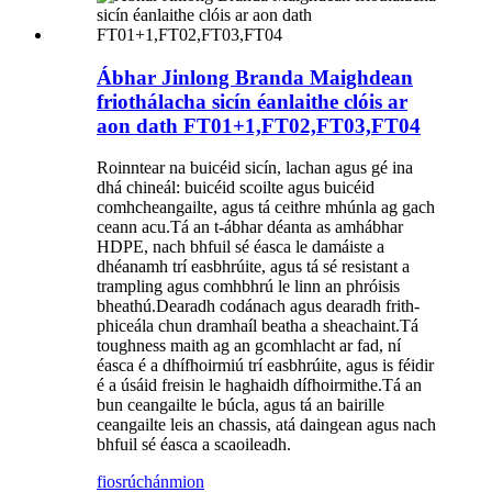
Ábhar Jinlong Branda Maighdean
friothálacha sicín éanlaithe clóis ar
aon dath FT01+1,FT02,FT03,FT04
Roinntear na buicéid sicín, lachan agus gé ina
dhá chineál: buicéid scoilte agus buicéid
comhcheangailte, agus tá ceithre mhúnla ag gach
ceann acu.Tá an t-ábhar déanta as amhábhar
HDPE, nach bhfuil sé éasca le damáiste a
dhéanamh trí easbhrúite, agus tá sé resistant a
trampling agus comhbhrú le linn an phróisis
bheathú.Dearadh codánach agus dearadh frith-
phiceála chun dramhaíl beatha a sheachaint.Tá
toughness maith ag an gcomhlacht ar fad, ní
éasca é a dhífhoirmiú trí easbhrúite, agus is féidir
é a úsáid freisin le haghaidh dífhoirmithe.Tá an
bun ceangailte le búcla, agus tá an bairille
ceangailte leis an chassis, atá daingean agus nach
bhfuil sé éasca a scaoileadh.
fiosrúchán
mion