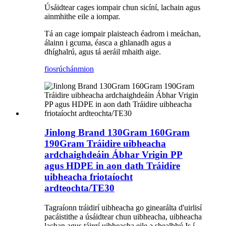
Úsáidtear cages iompair chun sicíní, lachain agus
ainmhithe eile a iompar.
Tá an cage iompair plaisteach éadrom i meáchan,
álainn i gcuma, éasca a ghlanadh agus a
dhíghalrú, agus tá aeráil mhaith aige.
fiosrúchán
mion
Jinlong Brand 130Gram 160Gram
190Gram Tráidire uibheacha
ardchaighdeáin Ábhar Vrigin PP
agus HDPE in aon dath Tráidire
uibheacha friotaíocht
ardteochta/TE30
Tagraíonn tráidirí uibheacha go ginearálta d'uirlisí
pacáistithe a úsáidtear chun uibheacha, uibheacha
lachan agus táirgí uibheacha eile a shealbhú.Is í