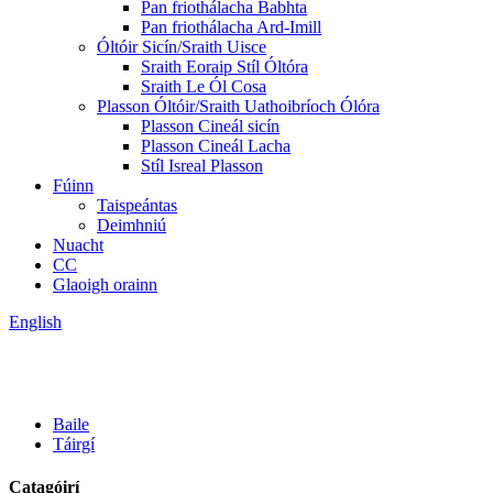
Pan friothálacha Babhta
Pan friothálacha Ard-Imill
Óltóir Sicín/Sraith Uisce
Sraith Eoraip Stíl Óltóra
Sraith Le Ól Cosa
Plasson Óltóir/Sraith Uathoibríoch Ólóra
Plasson Cineál sicín
Plasson Cineál Lacha
Stíl Isreal Plasson
Fúinn
Taispeántas
Deimhniú
Nuacht
CC
Glaoigh orainn
English
Baile
Táirgí
Catagóirí