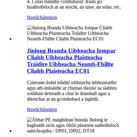
4. Córas rialaithe comhshaoil: Rialú go
huathoibríoch ar an teocht, an taise, an solas, etc.
fiosrúchán
mion
Jinlong Branda Uibheacha Iompar
Cliabh Uibheacha Plaisteacha
Tráidire Uibheacha Neamh-Fhillte
Cliabh Plaisteacha EC01
Cuireann úsáid tráidirí uibheacha inbhuanaithe
agus ath-inúsáidte ar chumas daoine sa slabhra
soláthair deireadh a chur le dramhaíl agus a
dtionchar ar an gcomhshaol a laghdú.
fiosrúchán
mion