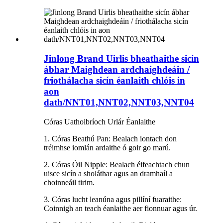
Jinlong Brand Uirlis bheathaithe sicín
ábhar Maighdean ardchaighdeáin /
friothálacha sicín éanlaith chlóis in
aon
dath/NNT01,NNT02,NNT03,NNT04
Córas Uathoibríoch Urlár Éanlaithe
1. Córas Beathú Pan: Bealach iontach don
tréimhse iomlán ardaithe ó goir go marú.
2. Córas Óil Nipple: Bealach éifeachtach chun
uisce sicín a sholáthar agus an dramhaíl a
choinneáil tirim.
3. Córas lucht leanúna agus pillíní fuaraithe:
Coinnigh an teach éanlaithe aer fionnuar agus úr.