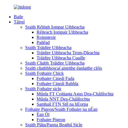
Baile
Táirgí
Sraith Réitigh Iompar Uibheacha
Réiteach Iompair Uibheacha
Roinnteoir
Pailéad
Sraith Tráidire Uibheacha
Tráidire Uibheacha Trom-Dleachta
Tráidire Uibheacha Cuaille
Sraith Cliabh Tráidire Uibheacha
Sraith cliathbhoscaí aistrithe éanlaithe clóis
Sraith Fothaire Chick
Fothaire Cineál Fada
Fothaire Cineál Babhla
Sraith Fothaire sicín
Múnla FT Coitianta Agus Dea-Cháilíochta
Múnla NNT Dea-Cháilíochta
Samhail FTN Stíl na hEorpa
Fothaire Pigeon/Sraith Fothaire na nÉan
Éan Ól
Fothaire Pigeon
Sraith Pláta/Panna Beathú Sicín