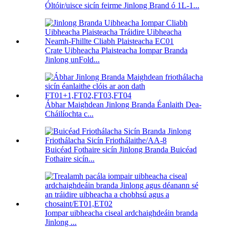
Óltóir/uisce sicín feirme Jinlong Brand ó 1L-1...
Crate Uibheacha Plaisteacha Iompar Branda
Jinlong unFold...
Ábhar Maighdean Jinlong Branda Éanlaith Dea-
Cháilíochta c...
Buicéad Fothaire sicín Jinlong Branda Buicéad
Fothaire sicín...
Iompar uibheacha ciseal ardchaighdeáin branda
Jinlong ...