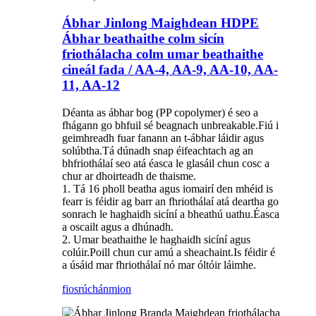
Ábhar Jinlong Maighdean HDPE
Ábhar beathaithe colm sicín
friothálacha colm umar beathaithe
cineál fada / AA-4, AA-9, AA-10, AA-
11, AA-12
Déanta as ábhar bog (PP copolymer) é seo a
fhágann go bhfuil sé beagnach unbreakable.Fiú i
geimhreadh fuar fanann an t-ábhar láidir agus
solúbtha.Tá dúnadh snap éifeachtach ag an
bhfriothálaí seo atá éasca le glasáil chun cosc ​​a
chur ar dhoirteadh de thaisme.
1. Tá 16 pholl beatha agus iomairí den mhéid is
fearr is féidir ag barr an fhriothálaí atá deartha go
sonrach le haghaidh sicíní a bheathú uathu.Éasca
a oscailt agus a dhúnadh.
2. Umar beathaithe le haghaidh sicíní agus
colúir.Poill chun cur amú a sheachaint.Is féidir é
a úsáid mar fhriothálaí nó mar óltóir láimhe.
fiosrúchán
mion