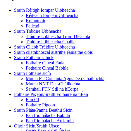
Sraith Réitigh Iompar Uibheacha
Réiteach Iompair Uibheacha
Roinnteoir
Pailéad
Sraith Tráidire Uibheacha
Tráidire Uibheacha Trom-Dleachta
Tráidire Uibheacha Cuaille
Sraith Cliabh Tráidire Uibheacha
Sraith cliathbhoscaí aistrithe éanlaithe clóis
Sraith Fothaire Chick
Fothaire Cineál Fada
Fothaire Cineál Babhla
Sraith Fothaire sicín
Múnla FT Coitianta Agus Dea-Cháilíochta
Múnla NNT Dea-Cháilíochta
Samhail FTN Stíl na hEorpa
Fothaire Pigeon/Sraith Fothaire na nÉan
Éan Ól
Fothaire Pigeon
Sraith Pláta/Panna Beathú Sicín
Pan friothálacha Babhta
Pan friothálacha Ard-Imill
Óltóir Sicín/Sraith Uisce