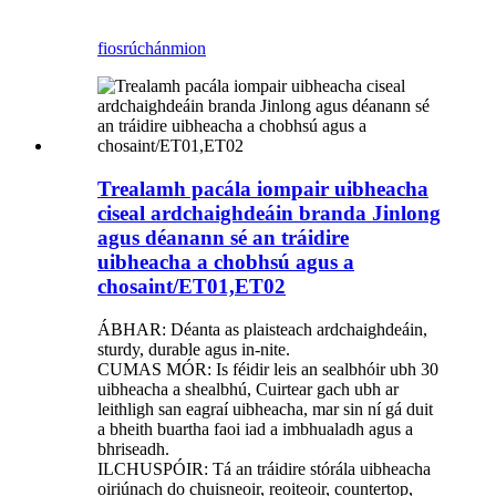
fiosrúchán
mion
Trealamh pacála iompair uibheacha
ciseal ardchaighdeáin branda Jinlong
agus déanann sé an tráidire
uibheacha a chobhsú agus a
chosaint/ET01,ET02
ÁBHAR: Déanta as plaisteach ardchaighdeáin,
sturdy, durable agus in-nite.
CUMAS MÓR: Is féidir leis an sealbhóir ubh 30
uibheacha a shealbhú, Cuirtear gach ubh ar
leithligh san eagraí uibheacha, mar sin ní gá duit
a bheith buartha faoi iad a imbhualadh agus a
bhriseadh.
ILCHUSPÓIR: Tá an tráidire stórála uibheacha
oiriúnach do chuisneoir, reoiteoir, countertop,