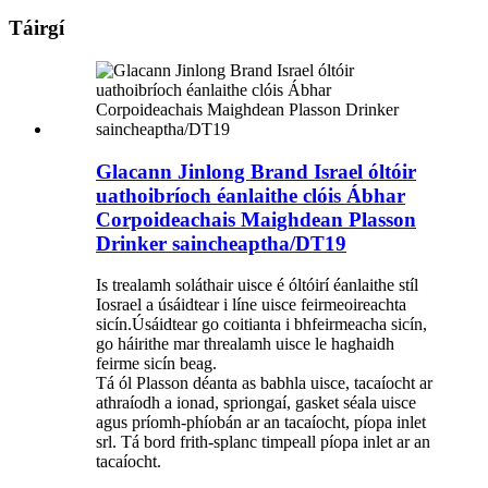
Táirgí
Glacann Jinlong Brand Israel óltóir
uathoibríoch éanlaithe clóis Ábhar
Corpoideachais Maighdean Plasson
Drinker saincheaptha/DT19
Is trealamh soláthair uisce é óltóirí éanlaithe stíl
Iosrael a úsáidtear i líne uisce feirmeoireachta
sicín.Úsáidtear go coitianta i bhfeirmeacha sicín,
go háirithe mar threalamh uisce le haghaidh
feirme sicín beag.
Tá ól Plasson déanta as babhla uisce, tacaíocht ar
athraíodh a ionad, spriongaí, gasket séala uisce
agus príomh-phíobán ar an tacaíocht, píopa inlet
srl. Tá bord frith-splanc timpeall píopa inlet ar an
tacaíocht.