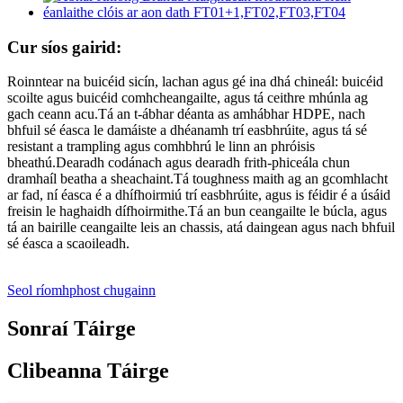
Cur síos gairid:
Roinntear na buicéid sicín, lachan agus gé ina dhá chineál: buicéid
scoilte agus buicéid comhcheangailte, agus tá ceithre mhúnla ag
gach ceann acu.Tá an t-ábhar déanta as amhábhar HDPE, nach
bhfuil sé éasca le damáiste a dhéanamh trí easbhrúite, agus tá sé
resistant a trampling agus comhbhrú le linn an phróisis
bheathú.Dearadh codánach agus dearadh frith-phiceála chun
dramhaíl beatha a sheachaint.Tá toughness maith ag an gcomhlacht
ar fad, ní éasca é a dhífhoirmiú trí easbhrúite, agus is féidir é a úsáid
freisin le haghaidh dífhoirmithe.Tá an bun ceangailte le búcla, agus
tá an bairille ceangailte leis an chassis, atá daingean agus nach bhfuil
sé éasca a scaoileadh.
Seol ríomhphost chugainn
Sonraí Táirge
Clibeanna Táirge