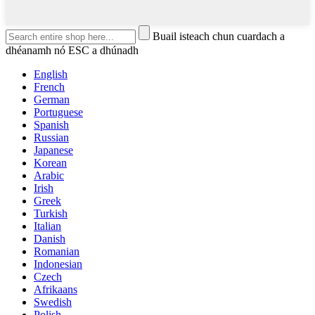
Buail isteach chun cuardach a
dhéanamh nó ESC a dhúnadh
English
French
German
Portuguese
Spanish
Russian
Japanese
Korean
Arabic
Irish
Greek
Turkish
Italian
Danish
Romanian
Indonesian
Czech
Afrikaans
Swedish
Polish