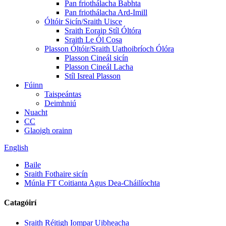
Pan friothálacha Babhta
Pan friothálacha Ard-Imill
Óltóir Sicín/Sraith Uisce
Sraith Eoraip Stíl Óltóra
Sraith Le Ól Cosa
Plasson Óltóir/Sraith Uathoibríoch Ólóra
Plasson Cineál sicín
Plasson Cineál Lacha
Stíl Isreal Plasson
Fúinn
Taispeántas
Deimhniú
Nuacht
CC
Glaoigh orainn
English
Baile
Sraith Fothaire sicín
Múnla FT Coitianta Agus Dea-Cháilíochta
Catagóirí
Sraith Réitigh Iompar Uibheacha