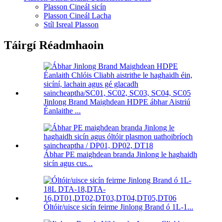
Plasson Cineál sicín
Plasson Cineál Lacha
Stíl Isreal Plasson
Táirgí Réadmhaoin
Jinlong Brand Maighdean HDPE ábhar Aistriú
Éanlaithe ...
Ábhar PE maighdean branda Jinlong le haghaidh
sicín agus cus...
Óltóir/uisce sicín feirme Jinlong Brand ó 1L-1...