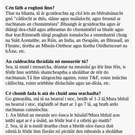
Cén fáth a roghnú linn?
Thar na blianta, tá ár gcuideachta ag cloí leis an bhfealsúnacht
gnó "cáilíocht ar dtús, sláine agus nuálaíocht, agus freastal ar
riachtanais an chustaiméara".Bhuaigh ár gcuideachta agus ár
dtáirgí dea-cháil agus aitheantas do chustaiméirí sa bhaile agus
thar lear.Rinneadh táirgí praghais iomaíocha a onnmhairiú chuig
na Stáit Aontaithe, an Rúis, an India, an tSeapáin, an Bhrasaíl, an
Fhrainc, tíortha an Mheán-Oirthear agus tíortha Oirdheisceart na
hÁise, etc.
An cuideachta thrádála nó monaróir tú?
Sea, tá muid i monarcha, déantar na meaisíní go léir linn féin, is
féidir linn seirbhís shaincheaptha a sholáthar de réir do
riachtanais.Tá líne táirgeachta againn, roinn T&F, roinn iniúchta
cáilíochta, roinn seirbhíse díolacháin agus iar-díola, etc.
Cé chomh fada is atá do chuid ama seachadta?
Go ginearálta, má tá na hearraí i stoc, beidh sé 1-3 lá.Mura bhfuil
na hearraí i stoc, tógfaidh sé thart ar 3 go 7 lá, ag brath ar
do
riachtanas cainníochta.
1. An bhfuil an meaisín seo éasca le húsáid?Mura bhfuil aon
taithí agat ar é a úsáid, an féidir leat é a oibriú go maith?
2. Sea, tá ár n-innill deartha chun a bheith níos éasca duit
oibriú.Is féidir linn físeáin nó pictiúir den mheaisín a sholáthar