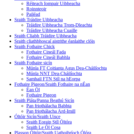
Réiteach Iompair Uibheacha
Roinnteoir
Pailéad
Sraith Tráidire Uibheacha
Tráidire Uibheacha Trom-Dleachta
Tráidire Uibheacha Cuaille
Sraith Cliabh Tráidire Uibheacha
Sraith cliathbhoscaí aistrithe éanlaithe clóis
Sraith Fothaire Chick
Fothaire Cineál Fada
Fothaire Cineál Babhla
Sraith Fothaire sicín
Múnla FT Coitianta Agus Dea-Cháilíochta
Múnla NNT Dea-Cháilíochta
Samhail FTN Stíl na hEorpa
Fothaire Pigeon/Sraith Fothaire na nÉan
Éan Ól
Fothaire Pigeon
Sraith Pláta/Panna Beathú Sicín
Pan friothálacha Babhta
Pan friothálacha Ard-Imill
Óltóir Sicín/Sraith Uisce
Sraith Eoraip Stíl Óltóra
Sraith Le Ól Cosa
Plasson Óltóir/Sraith Uathoibríoch Ólóra