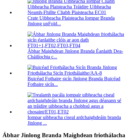
Crate Uibheacha Plaisteacha Iompar Branda
Jinlong unFold...
Ábhar Maighdean Jinlong Branda Éanlaith Dea-
Cháilíochta c...
Buicéad Fothaire sicín Jinlong Branda Buicéad
Fothaire sicín...
Iompar uibheacha ciseal ardchaighdeáin branda
Jinlong ...
Ábhar Jinlong Branda Maighdean friothálacha