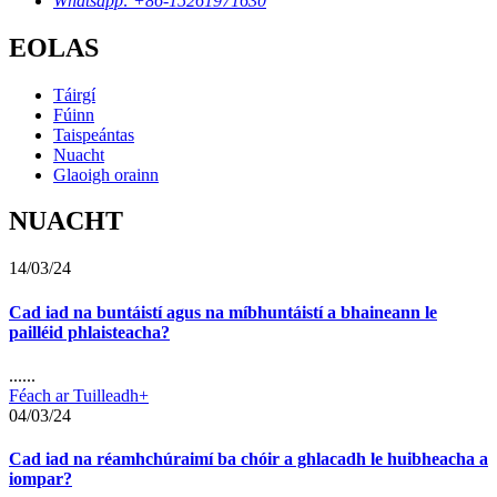
Whatsapp: +86-15261971630
EOLAS
Táirgí
Fúinn
Taispeántas
Nuacht
Glaoigh orainn
NUACHT
14/03/24
Cad iad na buntáistí agus na míbhuntáistí a bhaineann le
pailléid phlaisteacha?
......
Féach ar Tuilleadh+
04/03/24
Cad iad na réamhchúraimí ba chóir a ghlacadh le huibheacha a
iompar?