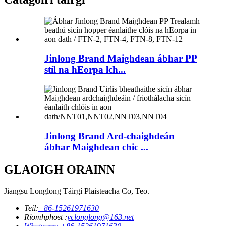
Jinlong Brand Maighdean ábhar PP
stíl na hEorpa lch...
Jinlong Brand Ard-chaighdeán
ábhar Maighdean chic ...
GLAOIGH ORAINN
Jiangsu Longlong Táirgí Plaisteacha Co, Teo.
Teil:
+86-15261971630
Ríomhphost :
yclonglong@163.net