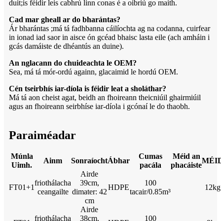
duit;is féidir leis cabhrú linn conas é a oibriú go maith.
Cad mar gheall ar do bharántas?
Ár bharántas ;má tá fadhbanna cáilíochta ag na codanna, cuirfear
in ionad iad saor in aisce ón gcéad bhaisc lasta eile (ach amháin i
gcás damáiste de dhéantús an duine).
An nglacann do chuideachta le OEM?
Sea, má tá mór-ordú againn, glacaimid le hordú OEM.
Cén tseirbhís iar-díola is féidir leat a sholáthar?
Má tá aon cheist agat, beidh an fhoireann theicniúil ghairmiúil
agus an fhoireann seirbhíse iar-díola i gcónaí le do thaobh.
Paraiméadar
Múnla
Cumas
Méid an
Ainm
Sonraíocht
Ábhar
MÉI
Uimh.
pacála
phacáiste
Airde
friothálacha
39cm,
100
FT01+1
HDPE
12kg
ceangailte
dimater: 42
tacair/0.85m³
cm
Airde
friothálacha
38cm,
100