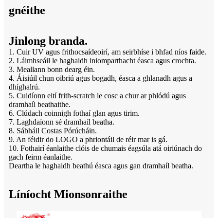
gnéithe
Jinlong branda.
1. Cuir UV agus frithocsaídeoirí, am seirbhíse i bhfad níos faide.
2. Láimhseáil le haghaidh iniomparthacht éasca agus crochta.
3. Meallann bonn dearg éin.
4. Áisiúil chun oibriú agus bogadh, éasca a ghlanadh agus a
dhíghalrú.
5. Cuidíonn eití frith-scratch le cosc ​​a chur ar phlódú agus
dramhaíl beathaithe.
6. Clúdach coinnigh fothaí glan agus tirim.
7. Laghdaíonn sé dramhaíl beatha.
8. Sábháil Costas Pórúcháin.
9. An féidir do LOGO a phriontáil de réir mar is gá.
10. Fothairí éanlaithe clóis de chumais éagsúla atá oiriúnach do
gach feirm éanlaithe.
Deartha le haghaidh beathú éasca agus gan dramhaíl beatha.
Líníocht Mionsonraithe