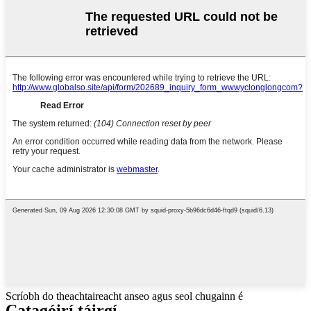
Scríobh do theachtaireacht anseo agus seol chugainn é
Catagóirí táirgí