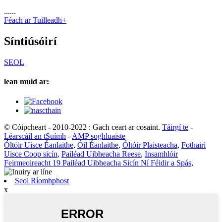
......
Féach ar Tuilleadh+
Síntiúsóirí
SEOL
lean muid ar:
© Cóipcheart - 2010-2022 : Gach ceart ar cosaint.
Táirgí te
-
Léarscáil an tSuímh
-
AMP soghluaiste
Óltóir Uisce Éanlaithe
,
Óil Éanlaithe
,
Óltóir Plaisteacha
,
Fothairí
Uisce Coop sicín
,
Pailéad Uibheacha Reese
,
Insamhlóir
Feirmeoireacht 19 Pailéad Uibheacha Sicín Ní Féidir a Spás
,
Seol Ríomhphost
x