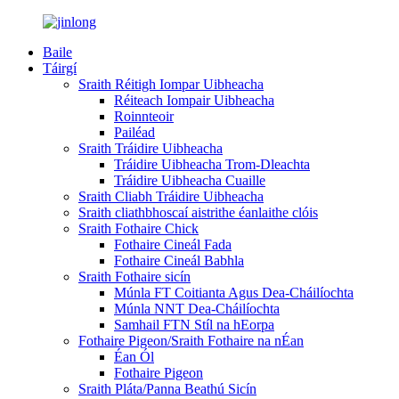
Baile
Táirgí
Sraith Réitigh Iompar Uibheacha
Réiteach Iompair Uibheacha
Roinnteoir
Pailéad
Sraith Tráidire Uibheacha
Tráidire Uibheacha Trom-Dleachta
Tráidire Uibheacha Cuaille
Sraith Cliabh Tráidire Uibheacha
Sraith cliathbhoscaí aistrithe éanlaithe clóis
Sraith Fothaire Chick
Fothaire Cineál Fada
Fothaire Cineál Babhla
Sraith Fothaire sicín
Múnla FT Coitianta Agus Dea-Cháilíochta
Múnla NNT Dea-Cháilíochta
Samhail FTN Stíl na hEorpa
Fothaire Pigeon/Sraith Fothaire na nÉan
Éan Ól
Fothaire Pigeon
Sraith Pláta/Panna Beathú Sicín