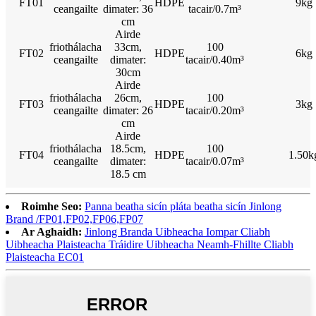
FT01
HDPE
9kg
ceangailte
dimater: 36
tacair/0.7m³
cm
Airde
friothálacha
33cm,
100
FT02
HDPE
6kg
ceangailte
dimater:
tacair/0.40m³
30cm
Airde
friothálacha
26cm,
100
FT03
HDPE
3kg
ceangailte
dimater: 26
tacair/0.20m³
cm
Airde
friothálacha
18.5cm,
100
FT04
HDPE
1.50k
ceangailte
dimater:
tacair/0.07m³
18.5 cm
Roimhe Seo:
Panna beatha sicín pláta beatha sicín Jinlong
Brand /FP01,FP02,FP06,FP07
Ar Aghaidh:
Jinlong Branda Uibheacha Iompar Cliabh
Uibheacha Plaisteacha Tráidire Uibheacha Neamh-Fhillte Cliabh
Plaisteacha EC01