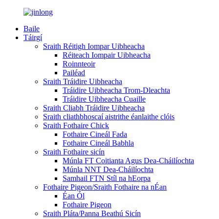
Baile
Táirgí
Sraith Réitigh Iompar Uibheacha
Réiteach Iompair Uibheacha
Roinnteoir
Pailéad
Sraith Tráidire Uibheacha
Tráidire Uibheacha Trom-Dleachta
Tráidire Uibheacha Cuaille
Sraith Cliabh Tráidire Uibheacha
Sraith cliathbhoscaí aistrithe éanlaithe clóis
Sraith Fothaire Chick
Fothaire Cineál Fada
Fothaire Cineál Babhla
Sraith Fothaire sicín
Múnla FT Coitianta Agus Dea-Cháilíochta
Múnla NNT Dea-Cháilíochta
Samhail FTN Stíl na hEorpa
Fothaire Pigeon/Sraith Fothaire na nÉan
Éan Ól
Fothaire Pigeon
Sraith Pláta/Panna Beathú Sicín