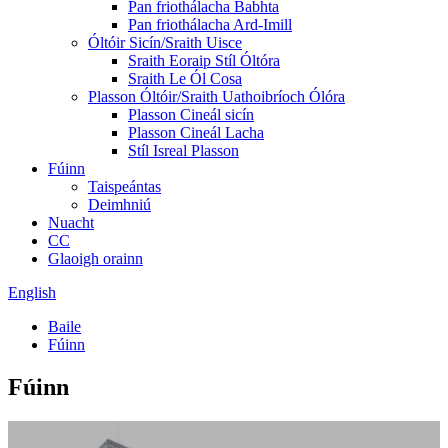
Pan friothálacha Babhta
Pan friothálacha Ard-Imill
Óltóir Sicín/Sraith Uisce
Sraith Eoraip Stíl Óltóra
Sraith Le Ól Cosa
Plasson Óltóir/Sraith Uathoibríoch Ólóra
Plasson Cineál sicín
Plasson Cineál Lacha
Stíl Isreal Plasson
Fúinn
Taispeántas
Deimhniú
Nuacht
CC
Glaoigh orainn
English
Baile
Fúinn
Fúinn