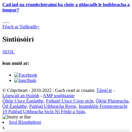
Cad iad na réamhchúraimí ba chóir a ghlacadh le huibheacha a
iompar?
......
Féach ar Tuilleadh+
Síntiúsóirí
SEOL
lean muid ar:
© Cóipcheart - 2010-2022 : Gach ceart ar cosaint.
Táirgí te
-
Léarscáil an tSuímh
-
AMP soghluaiste
Óltóir Uisce Éanlaithe
,
Fothairí Uisce Coop sicín
,
Óltóir Plaisteacha
,
Óil Éanlaithe
,
Pailéad Uibheacha Reese
,
Insamhlóir Feirmeoireacht
19 Pailéad Uibheacha Sicín Ní Féidir a Spás
,
Seol Ríomhphost
x