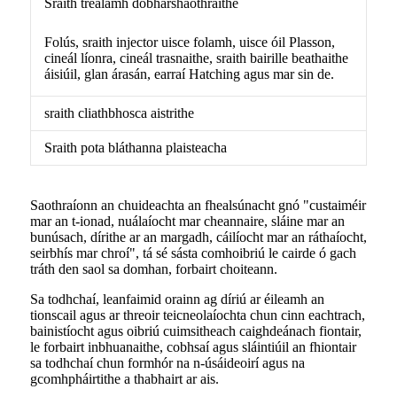
Sraith trealamh dobharshaothraithe
Folús, sraith injector uisce folamh, uisce óil Plasson,
cineál líonra, cineál trasnaithe, sraith bairille beathaithe
áisiúil, glan árasán, earraí Hatching agus mar sin de.
sraith cliathbhosca aistrithe
Sraith pota bláthanna plaisteacha
Saothraíonn an chuideachta an fhealsúnacht gnó "custaiméir
mar an t-ionad, nuálaíocht mar cheannaire, sláine mar an
bunúsach, dírithe ar an margadh, cáilíocht mar an ráthaíocht,
seirbhís mar chroí", tá sé sásta comhoibriú le cairde ó gach
tráth den saol sa domhan, forbairt choiteann.
Sa todhchaí, leanfaimid orainn ag díriú ar éileamh an
tionscail agus ar threoir teicneolaíochta chun cinn eachtrach,
bainistíocht agus oibriú cuimsitheach caighdeánach fiontair,
le forbairt inbhuanaithe, cobhsaí agus sláintiúil an fhiontair
sa todhchaí chun formhór na n-úsáideoirí agus na
gcomhpháirtithe a thabhairt ar ais.