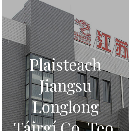
Plaisteach
Jiangsu
Longlong
Táirgí Co, Teo.