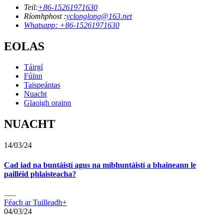
Teil:
+86-15261971630
Ríomhphost :
yclonglong@163.net
Whatsapp: +86-15261971630
EOLAS
Táirgí
Fúinn
Taispeántas
Nuacht
Glaoigh orainn
NUACHT
14/03/24
Cad iad na buntáistí agus na míbhuntáistí a bhaineann le
pailléid phlaisteacha?
......
Féach ar Tuilleadh+
04/03/24