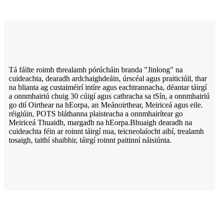
Tá fáilte roimh threalamh pórúcháin branda "Jinlong" na
cuideachta, dearadh ardchaighdeáin, úrscéal agus praiticiúil, thar
na blianta ag custaiméirí intíre agus eachtrannacha, déantar táirgí
a onnmhairiú chuig 30 cúigí agus cathracha sa tSín, a onnmhairiú
go dtí Oirthear na hEorpa, an Meánoirthear, Meiriceá agus eile.
réigiúin, POTS bláthanna plaisteacha a onnmhairítear go
Meiriceá Thuaidh, margadh na hEorpa.Bhuaigh dearadh na
cuideachta féin ar roinnt táirgí nua, teicneolaíocht aibí, trealamh
tosaigh, taithí shaibhir, táirgí roinnt paitinní náisiúnta.