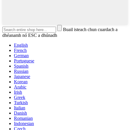
Buail isteach chun cuardach a
dhéanamh nó ESC a dhúnadh
English
French
German
Portuguese
Spanish
Russian
Japanese
Korean
Arabic
Irish
Greek
Turkish
Italian
Danish
Romanian
Indonesian
Czech