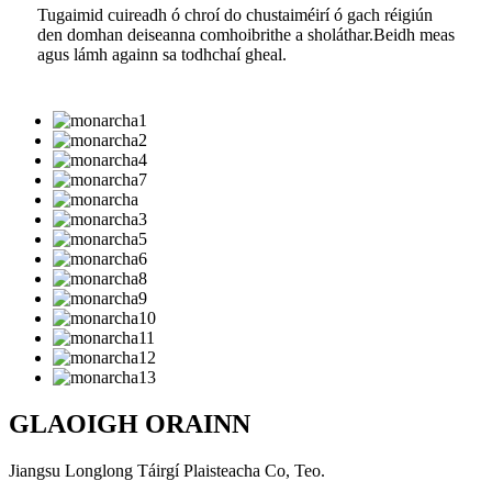
Tugaimid cuireadh ó chroí do chustaiméirí ó gach réigiún
den domhan deiseanna comhoibrithe a sholáthar.Beidh meas
agus lámh againn sa todhchaí gheal.
GLAOIGH ORAINN
Jiangsu Longlong Táirgí Plaisteacha Co, Teo.