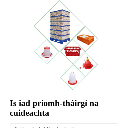
Is iad príomh-tháirgí na
cuideachta