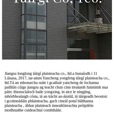
Jiangsu longlong táirgí plaisteacha co., ltd.a bunaíodh i 11
Lúnasa, 2017, iar-ainm Yancheng yongfeng táirgí plaisteacha co.,
ltd.Tá an mhonarcha suite i gcathair yancheng de lochanna
pailliún cúige jiangsu ag teacht chun cinn trealamh fuinnimh nua
páirc thionsclaíoch baile yongxing, in aice le ningjing,
mhórbhealaigh cósta, tá an trácht an-áisiúil, tá táirgeadh beostoic
i gcoimeádáin phlaisteacha, gach cineál potaí bláthanna
plaisteacha , ábhar plaisteach innealtóireachta próipiléin
modhnaithe cuideachtaí comhtháite.