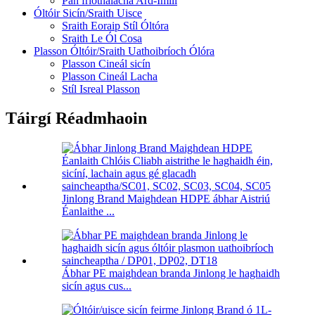
Pan friothálacha Ard-Imill
Óltóir Sicín/Sraith Uisce
Sraith Eoraip Stíl Óltóra
Sraith Le Ól Cosa
Plasson Óltóir/Sraith Uathoibríoch Ólóra
Plasson Cineál sicín
Plasson Cineál Lacha
Stíl Isreal Plasson
Táirgí Réadmhaoin
Jinlong Brand Maighdean HDPE ábhar Aistriú
Éanlaithe ...
Ábhar PE maighdean branda Jinlong le haghaidh
sicín agus cus...