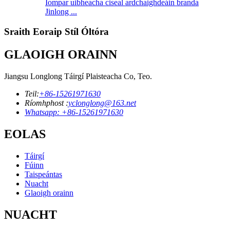
Iompar uibheacha ciseal ardchaighdeáin branda
Jinlong ...
Sraith Eoraip Stíl Óltóra
GLAOIGH ORAINN
Jiangsu Longlong Táirgí Plaisteacha Co, Teo.
Teil:
+86-15261971630
Ríomhphost :
yclonglong@163.net
Whatsapp: +86-15261971630
EOLAS
Táirgí
Fúinn
Taispeántas
Nuacht
Glaoigh orainn
NUACHT