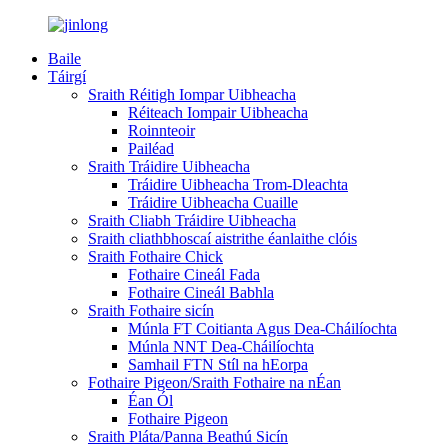
Baile
Táirgí
Sraith Réitigh Iompar Uibheacha
Réiteach Iompair Uibheacha
Roinnteoir
Pailéad
Sraith Tráidire Uibheacha
Tráidire Uibheacha Trom-Dleachta
Tráidire Uibheacha Cuaille
Sraith Cliabh Tráidire Uibheacha
Sraith cliathbhoscaí aistrithe éanlaithe clóis
Sraith Fothaire Chick
Fothaire Cineál Fada
Fothaire Cineál Babhla
Sraith Fothaire sicín
Múnla FT Coitianta Agus Dea-Cháilíochta
Múnla NNT Dea-Cháilíochta
Samhail FTN Stíl na hEorpa
Fothaire Pigeon/Sraith Fothaire na nÉan
Éan Ól
Fothaire Pigeon
Sraith Pláta/Panna Beathú Sicín