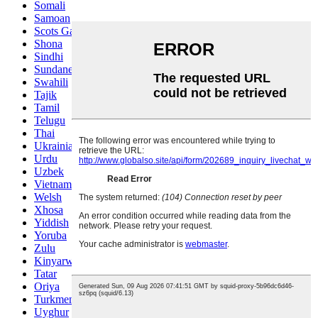
Somali
Samoan
Scots Gaelic
Shona
Sindhi
Sundanese
Swahili
Tajik
Tamil
Telugu
Thai
Ukrainian
Urdu
Uzbek
Vietnamese
Welsh
Xhosa
Yiddish
Yoruba
Zulu
Kinyarwanda
Tatar
Oriya
Turkmen
Uyghur