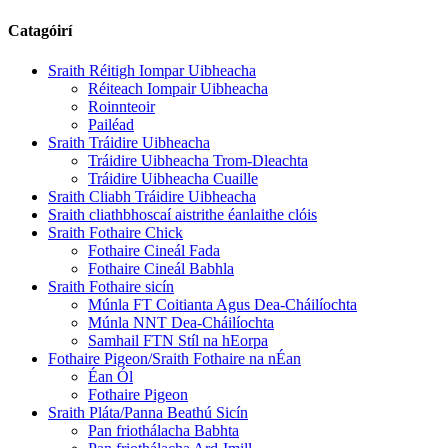
Catagóirí
Sraith Réitigh Iompar Uibheacha
Réiteach Iompair Uibheacha
Roinnteoir
Pailéad
Sraith Tráidire Uibheacha
Tráidire Uibheacha Trom-Dleachta
Tráidire Uibheacha Cuaille
Sraith Cliabh Tráidire Uibheacha
Sraith cliathbhoscaí aistrithe éanlaithe clóis
Sraith Fothaire Chick
Fothaire Cineál Fada
Fothaire Cineál Babhla
Sraith Fothaire sicín
Múnla FT Coitianta Agus Dea-Cháilíochta
Múnla NNT Dea-Cháilíochta
Samhail FTN Stíl na hEorpa
Fothaire Pigeon/Sraith Fothaire na nÉan
Éan Ól
Fothaire Pigeon
Sraith Pláta/Panna Beathú Sicín
Pan friothálacha Babhta