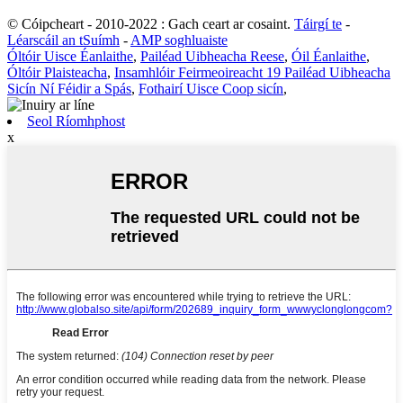
© Cóipcheart - 2010-2022 : Gach ceart ar cosaint.
Táirgí te
-
Léarscáil an tSuímh
-
AMP soghluaiste
Óltóir Uisce Éanlaithe
,
Pailéad Uibheacha Reese
,
Óil Éanlaithe
,
Óltóir Plaisteacha
,
Insamhlóir Feirmeoireacht 19 Pailéad Uibheacha
Sicín Ní Féidir a Spás
,
Fothairí Uisce Coop sicín
,
Seol Ríomhphost
x