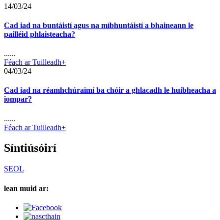
14/03/24
Cad iad na buntáistí agus na míbhuntáistí a bhaineann le
pailléid phlaisteacha?
......
Féach ar Tuilleadh+
04/03/24
Cad iad na réamhchúraimí ba chóir a ghlacadh le huibheacha a
iompar?
......
Féach ar Tuilleadh+
Síntiúsóirí
SEOL
lean muid ar: