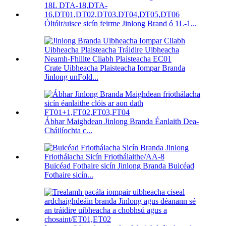
Óltóir/uisce sicín feirme Jinlong Brand ó 1L-1...
Crate Uibheacha Plaisteacha Iompar Branda
Jinlong unFold...
Ábhar Maighdean Jinlong Branda Éanlaith Dea-
Cháilíochta c...
Buicéad Fothaire sicín Jinlong Branda Buicéad
Fothaire sicín...