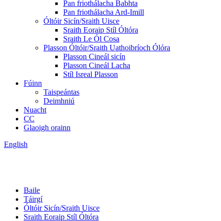
Pan friothálacha Babhta
Pan friothálacha Ard-Imill
Óltóir Sicín/Sraith Uisce
Sraith Eoraip Stíl Óltóra
Sraith Le Ól Cosa
Plasson Óltóir/Sraith Uathoibríoch Ólóra
Plasson Cineál sicín
Plasson Cineál Lacha
Stíl Isreal Plasson
Fúinn
Taispeántas
Deimhniú
Nuacht
CC
Glaoigh orainn
English
Baile
Táirgí
Óltóir Sicín/Sraith Uisce
Sraith Eoraip Stíl Óltóra